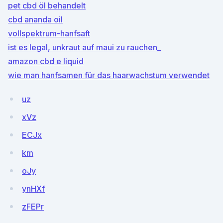
pet cbd öl behandelt
cbd ananda oil
vollspektrum-hanfsaft
ist es legal, unkraut auf maui zu rauchen_
amazon cbd e liquid
wie man hanfsamen für das haarwachstum verwendet
uz
xVz
ECJx
km
oJy
ynHXf
zFEPr