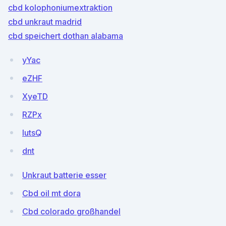
cbd kolophoniumextraktion
cbd unkraut madrid
cbd speichert dothan alabama
yYac
eZHF
XyeTD
RZPx
IutsQ
dnt
Unkraut batterie esser
Cbd oil mt dora
Cbd colorado großhandel