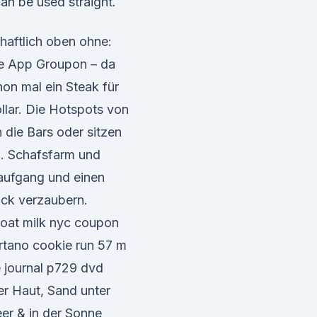
can be used straight.
haftlich oben ohne:
e App Groupon – da
n mal ein Steak für
ollar. Die Hotspots von
 die Bars oder sitzen
n. Schafsfarm und
aufgang und einen
ck verzaubern.
oat milk nyc coupon
ertano cookie run 57 m
 journal p729 dvd
er Haut, Sand unter
er & in der Sonne