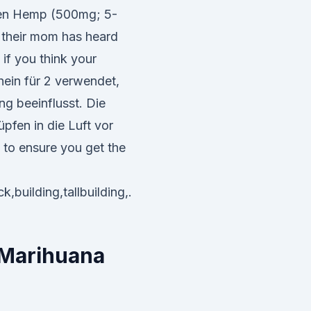
en Hemp (500mg; 5-
 their mom has heard
 if you think your
ein für 2 verwendet,
ng beeinflusst. Die
fen in die Luft vor
 to ensure you get the
,building,tallbuilding,.
 Marihuana