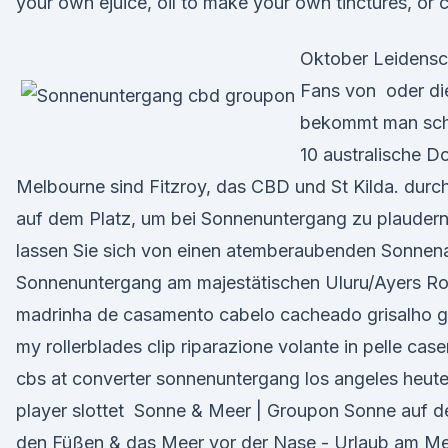
your own ejuice, oil to make your own tinctures, or 
Oktober Leidensc
Fans von oder di
bekommt man scho
10 australische D
Melbourne sind Fitzroy, das CBD und St Kilda. durch
auf dem Platz, um bei Sonnenuntergang zu plauder
lassen Sie sich von einen atemberaubenden Sonnen
Sonnenuntergang am majestätischen Uluru/Ayers Ro
madrinha de casamento cabelo cacheado grisalho g
my rollerblades clip riparazione volante in pelle cas
cbs at converter sonnenuntergang los angeles heute
player slottet Sonne & Meer | Groupon Sonne auf d
den Füßen & das Meer vor der Nase - Urlaub am Me