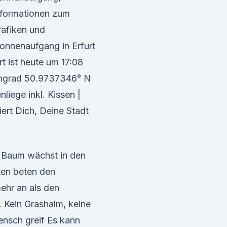
nformationen zum
rafiken und
onnenaufgang in Erfurt
t ist heute um 17:08
tengrad 50.9737346° N
iege inkl. Kissen |
ert Dich, Deine Stadt
r Baum wächst in den
ten beten den
hr an als den
 Kein Grashalm, keine
nsch greif Es kann