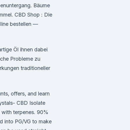
nenuntergang. Bäume
immel. CBD Shop : Die
ine bestellen —
rtige Öl ihnen dabei
liche Probleme zu
kungen traditioneller
ts, offers, and learn
stals- CBD Isolate
 with terpenes. 90%
d into PG/VG to make