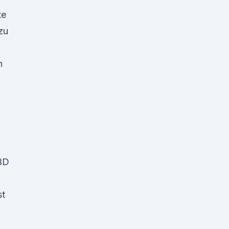
te
zu
n
BD
st