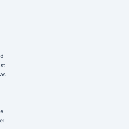
bd
ist
mas
te
er