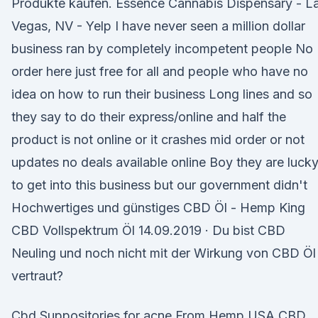
Produkte kaufen. Essence Cannabis Dispensary - L
Vegas, NV - Yelp I have never seen a million dollar
business ran by completely incompetent people No
order here just free for all and people who have no
idea on how to run their business Long lines and so
they say to do their express/online and half the
product is not online or it crashes mid order or not
updates no deals available online Boy they are luck
to get into this business but our government didn't
Hochwertiges und günstiges CBD Öl - Hemp King
CBD Vollspektrum Öl 14.09.2019 · Du bist CBD
Neuling und noch nicht mit der Wirkung von CBD Öl
vertraut?
Cbd Suppositories for acne From Hemp USA CBD