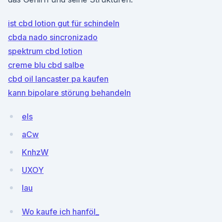
ist cbd lotion gut für schindeln
cbda nado sincronizado
spektrum cbd lotion
creme blu cbd salbe
cbd oil lancaster pa kaufen
kann bipolare störung behandeln
els
aCw
KnhzW
UXOY
lau
Wo kaufe ich hanföl_