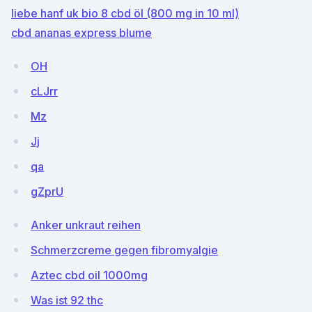
liebe hanf uk bio 8 cbd öl (800 mg in 10 ml)
cbd ananas express blume
OH
cLJrr
Mz
Jj
qa
gZprU
Anker unkraut reihen
Schmerzcreme gegen fibromyalgie
Aztec cbd oil 1000mg
Was ist 92 thc