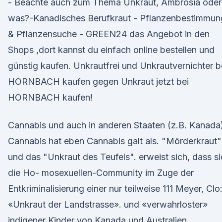
- Beachte auch zum Thema Unkraut, Ambrosia oder
was?-Kanadisches Berufkraut - Pflanzenbestimmun
& Pflanzensuche - GREEN24 das Angebot in den
Shops ,dort kannst du einfach online bestellen und
günstig kaufen. Unkrautfrei und Unkrautvernichter b
HORNBACH kaufen gegen Unkraut jetzt bei
HORNBACH kaufen!
Cannabis und auch in anderen Staaten (z.B. Kanada
Cannabis hat eben Cannabis galt als. "Mörderkraut"
und das "Unkraut des Teufels". erweist sich, dass s
die Ho- mosexuellen-Community im Zuge der
Entkriminalisierung einer nur teilweise 111 Meyer, Clo
«Unkraut der Landstrasse». und «verwahrloster»
indigener Kinder von Kanada und Australien