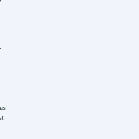
-
as
st