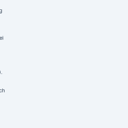
g
ei
).
ich
: