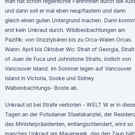
man hat schon regelrechte Fahrrinnen durch die Aut
und dann soll er mal eben neupflastern und dann
gleich einen guten Untergrund machen. Dann komm
erst kein Unkraut durch. Wildbeobachtungen am
Pazifik: von Grizzlybären bis zu Orca-Walen Orcas.
Wann: April bis Oktober Wo: Strait of Georgia, Strait
of Juan de Fuca und Johnstone Straits, östlich von
Vancouver Island. Im Sommer legen auf Vancouver
Island in Victoria, Sooke und Sidney
Walbeobachtungs- Boote ab.
Unkraut ist bei Strafe verboten - WELT W er in dies
Tagen an der Potsdamer Staatskanzlei, der Residen
des Ministerpräsidenten, entlangschlendert, wird so
manches Unkraut am Mauerwerk, das den Zaun hält